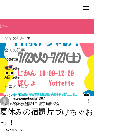
記事
全ての記事
全ての記事
Yottette
Mottette
Aluttette
シニアサロン
パントリー
mahounohouki1367
2024年9月24日
読了時間: 2分
その他の活動
夏休みの宿題片づけちゃお
っ！
8/20(火)