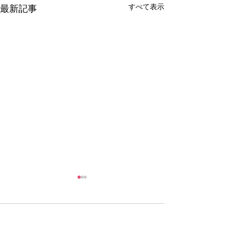
すべて表示
最新記事
6/9環境フェス！
子ども服リユースを使ったエ
コバック作り。以前Yottetteで
コメント
ワークショップをしていただ