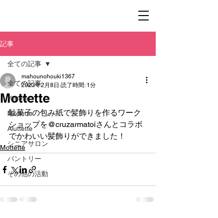
記事
全ての記事
mahounohouki1367
全ての記事
2023年2月8日
読了時間: 1分
Mottette
Yottette
駄菓子の包み紙で髪飾りを作るワーク
Mottette
ショップを@cruzarmatoiさんとコラボ
Aluttette
でかわいい髪飾りができました！
シニアサロン
Mottette
パントリー
その他の活動