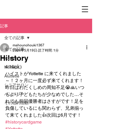
記事
全ての記事
mahounohouki1367
全ての記事
2024年5月19日
読了時間: 1分
Hi!story
Yottette
4/16(火)
Mottette
ハイストがYottette に来てくれました
Aluttette
～！２ヶ月に一度必ず来てくれます！
シニアサロン
昨日はわたくしめの周知不足😭🙏いつ
パントリー
もより子どもたちが少なめでした…そ
れでも前回優勝者はさすがです！足を
その他の活動
負傷しているにも関わらず、兄弟揃っ
て来てくれました👍次回は6月です！
#historycardgame
#Yottette