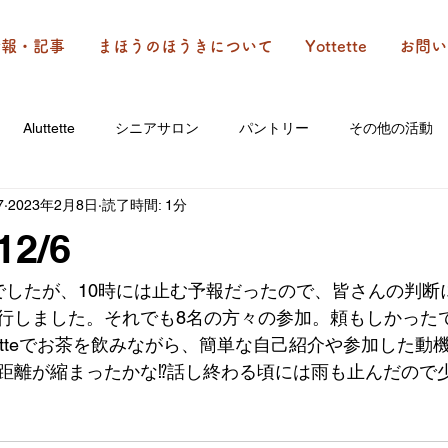
情報・記事
まほうのほうきについて
Yottette
お問い
Aluttette
シニアサロン
パントリー
その他の活動
7
2023年2月8日
読了時間: 1分
12/6
でしたが、10時には止む予報だったので、皆さんの判断
行しました。それでも8名の方々の参加。頼もしかった
tetteでお茶を飲みながら、簡単な自己紹介や参加した動
距離が縮まったかな⁉️話し終わる頃には雨も止んだので