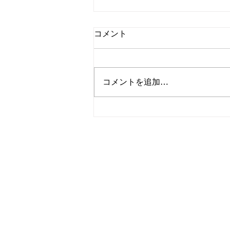
コメント
7/21㈫Aluttette
コメントを追加…
新着情報