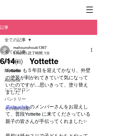
記事
全ての記事
mahounohouki1367
全ての記事
6月20日
読了時間: 1分
6/14㈰ Yottette
Yottette
Yottette も５年目を迎えてかなり、外壁
Mottette
の塗装が剥がれてきていて気になって
Aluttette
いたのですが…思いきって、塗り替え
シニアサロン
ました！
パントリー
@otsuclub
 のメンバーさんをお迎えし
その他の活動
て、普段Yottette に来てくださっている
親子の皆さんが手伝ってくれました✨️
最初は紙ヤスリで子どもたちとやって