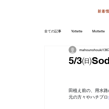
新着
全ての記事
Yottette
Mottette
mahounohouki136
5/3㈰Soda
田植え前の、用水路
元の方々やハチプロ