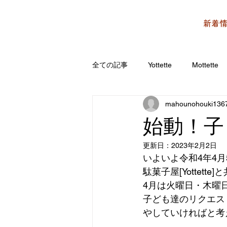
新着
全ての記事
Yottette
Mottette
mahounohouki136
始動！子ど
更新日：
2023年2月2日
いよいよ令和4年4月5日㈫
駄菓子屋[Yottett
4月は火曜日・木曜日14
子ども達のリクエス
やしていければと考