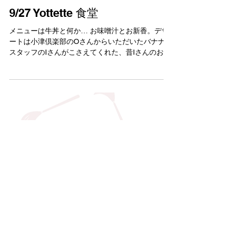
9/27 Yottette 食堂
メニューは牛丼と何か… お味噌汁とお新香。デザ
ートは小津倶楽部のOさんからいただいたバナナと
スタッフのIさんがこさえてくれた、昔Iさんのお母
さんがよく作ってくれたという季節の栗を潰して
中にお団子が入ってるおやつ。手がこんでいる…
牛丼もスープも手前味噌ですが美味しかったです
�...
八王子市まちなか魅力づくり支援補助金を