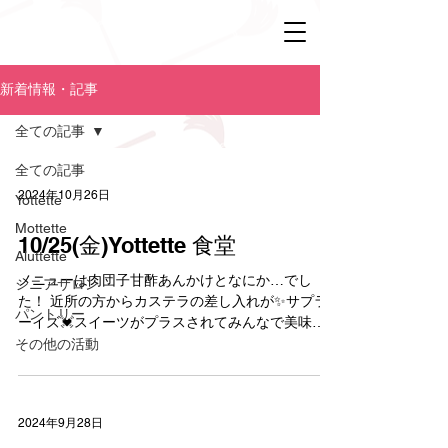
新着情報・記事
全ての記事
全ての記事
2024年10月26日
Yottette
Mottette
10/25(金)Yottette 食堂
Aluttette
メニューは肉団子甘酢あんかけとなにか…でし
シニアサロン
た！ 近所の方からカステラの差し入れが✨️サプラ
パントリー
ーイズ💓スイーツがプラスされてみんなで美味し
くいただきました！ 赤ちゃんがいる3家族。5ヶ
その他の活動
月、7ヶ月、9ヶ月。毎月の成長にビックリ！3人と
もお兄ちゃんやお姉ちゃんがいて、たくましいで...
2024年9月28日