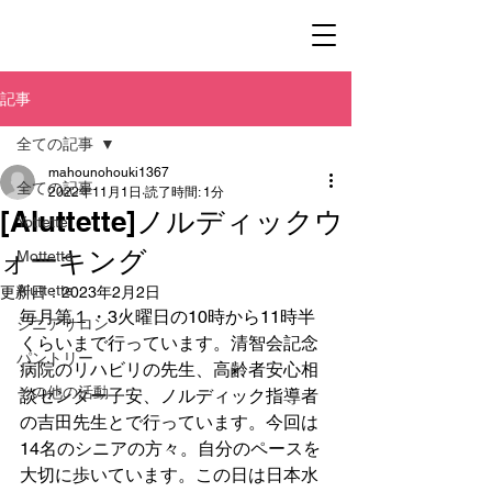
記事
全ての記事
mahounohouki1367
全ての記事
2022年11月1日
読了時間: 1分
[Aluttette]ノルディックウ
Yottette
ォーキング
Mottette
Aluttette
更新日：
2023年2月2日
毎月第１・3火曜日の10時から11時半
シニアサロン
くらいまで行っています。清智会記念
パントリー
病院のリハビリの先生、高齢者安心相
その他の活動
談センター子安、ノルディック指導者
の吉田先生とで行っています。今回は
14名のシニアの方々。自分のペースを
大切に歩いています。この日は日本水