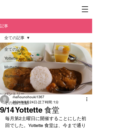
記事
全ての記事
全ての記事
Yottette
Mottette
Aluttette
シニアサロン
パントリー
mahounohouki1367
2024年9月24日
読了時間: 1分
その他の活動
9/14 Yottette 食堂
毎月第2土曜日に開催することにした初
回でした。Yottette 食堂は、今まで通り