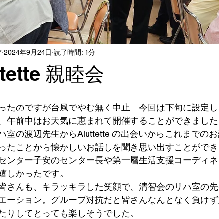
7
2024年9月24日
読了時間: 1分
uttette 親睦会
ったのですが台風でやむ無く中止…今回は下旬に設定し
、午前中はお天気に恵まれて開催することができました
室の渡辺先生からAluttette の出会いからこれまでの
ったことから懐かしいお話しを聞き思い出すことができ
センター子安のセンター長や第一層生活支援コーディネ
嬉しかったです。
皆さんも、キラッキラした笑顔で、清智会のリハ室の先
エーション。グループ対抗だと皆さんなんとなく負けず
たりしてとっても楽しそうでした。