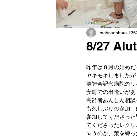
mahounohouki136
8/27 Al
昨年は８月の始めだ
ヤキモキしましたが
清智会記念病院のリハ
安町での出逢いがあ
高齢者あんしん相談
も久しぶりの参加。
参加してくださった
てくださったレクリ
ゃうのか、策を練っ