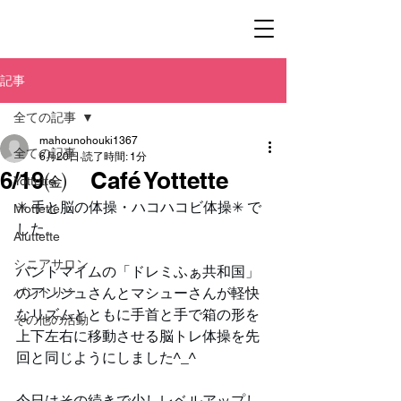
記事
全ての記事
mahounohouki1367
全ての記事
6月20日
読了時間: 1分
6/19㈮ Café Yottette
Yottette
✳︎ 手と脳の体操・ハコハコビ体操✳︎ で
Mottette
した。
Aluttette
シニアサロン
パントマイムの「ドレミふぁ共和国」
パントリー
のアンジュさんとマシューさんが軽快
なリズムとともに手首と手で箱の形を
その他の活動
上下左右に移動させる脳トレ体操を先
回と同じようにしました^_^
今日はその続きで少しレベルアップし