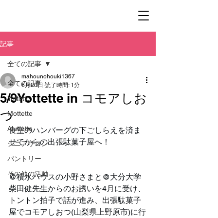
記事
全ての記事
mahounohouki1367
全ての記事
6月20日
読了時間: 1分
5/9Yottette in コモアしお
Yottette
つ
Mottette
Aluttette
食堂のハンバーグの下ごしらえを済ま
せてからの出張駄菓子屋へ！
シニアサロン
パントリー
その他の活動
@積水ハウスの小野さまと@大分大学
柴田健先生からのお誘いを4月に受け、
トントン拍子で話が進み、出張駄菓子
屋でコモアしおつ(山梨県上野原市)に行