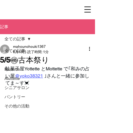
記事
全ての記事
mahounohouki1367
全ての記事
6月19日
読了時間: 1分
5/5㊗古本祭り
Yottette
駄菓子屋Yottette とMottette で｢和みの占
Mottette
い屋
@yoko38321
 ｣さんと一緒に参加し
Aluttette
てま～す💓
シニアサロン
パントリー
その他の活動