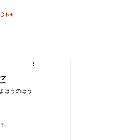
合わせ
セ
「まほうのほう
 ✨