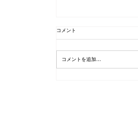
コメント
8/2㈰Sodattette
コメントを追加…
新着情報