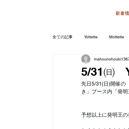
新着
全ての記事
Yottette
Mottette
mahounohouki136
5/31㈰ 
先日5/31(日)開
き」ブース内「発明
予想以上に発明王の