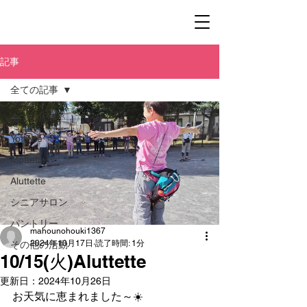
記事
全ての記事
全ての記事
Yottette
Mottette
Aluttette
シニアサロン
パントリー
mahounohouki1367
2024年10月17日
読了時間: 1分
その他の活動
10/15(火)Aluttette
更新日：
2024年10月26日
お天気に恵まれました～☀️