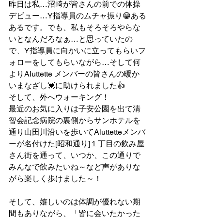
昨日は私…沼﨑が皆さんの前での体操
デビュー…Y指導員のムチャ振り😁ある
あるです。でも、私もそろそろやらな
いとなんだろなぁ…と思っていたの
で、Y指導員に向かいに立ってもらいフ
ォローをしてもらいながら…そして何
よりAluttette メンバーの皆さんの暖か
いまなざし💓に助けられました👍
そして、外へウォーキング！
最近のお気に入りは子安公園を出て清
智会記念病院の裏側からサンホテルを
通り山田川沿いを歩いてAluttetteメンバ
ーが名付けた[昭和通り]１丁目の飲み屋
さん街を通って、いつか、この通りで
みんなで飲みたいね～など声がありな
がら楽しく歩けました～！
そして、嬉しいのは体調が優れない期
間もありながら、「皆に会いたかった