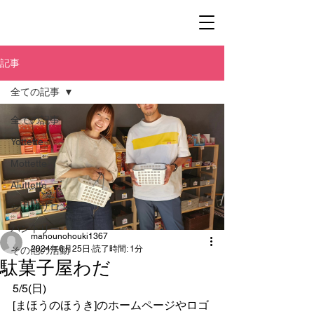
記事
全ての記事
全ての記事
Yottette
Mottette
Aluttette
シニアサロン
パントリー
mahounohouki1367
2024年6月25日
読了時間: 1分
その他の活動
駄菓子屋わだ
5/5(日)
[まほうのほうき]のホームページやロゴ