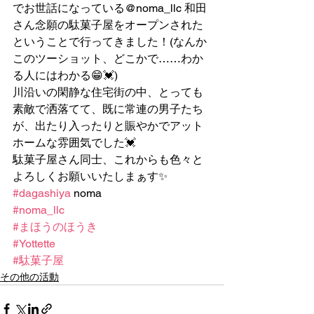
でお世話になっている@noma_llc 和田
さん念願の駄菓子屋をオープンされた
ということで行ってきました！(なんか
このツーショット、どこかで……わか
る人にはわかる😁💓)
川沿いの閑静な住宅街の中、とっても
素敵で洒落てて、既に常連の男子たち
が、出たり入ったりと賑やかでアット
ホームな雰囲気でした💓
駄菓子屋さん同士、これからも色々と
よろしくお願いいたしまぁす✨
#dagashiya
 noma
#noma_llc
#まほうのほうき
#Yottette
#駄菓子屋
その他の活動