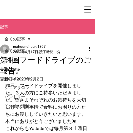
記事
全ての記事
mahounohouki1367
全ての記事
2022年4月17日
読了時間: 1分
第1回フードドライブのご
Yottette
報告。
Mottette
Aluttette
更新日：
2023年2月2日
昨日、フードドライブを開催しまし
シニアサロン
た。３人の方にご持参いただきまし
パントリー
た。皆さまそれぞれのお気持ちを大切
その他の活動
にして、諸事情で食料にお困りの方た
ちにお渡ししていきたいと思います。
本当にありがとうございました💓
これからもYottetteでは毎月第３土曜日