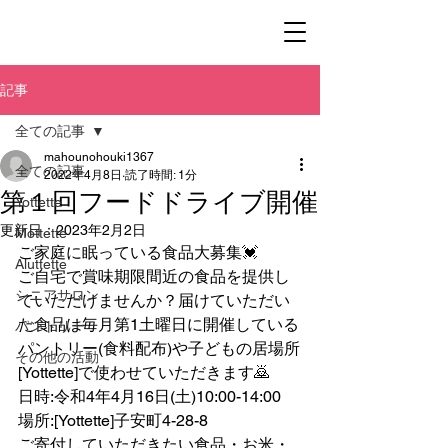
記事
全ての記事
mahounohouki1367
全ての記事
2022年4月8日
読了時間: 1分
第１回フードドライブ開催
Yottette
更新日：
2023年2月2日
Mottette
ご家庭に眠っている食品大募集💓
Aluttette
ご自宅で賞味期限間近の食品を提供し
シニアサロン
ていただけませんか？届けていただい
た食品は毎月第1土曜日に開催している
パントリー
パントリー(食料配布)や子どもの居場所
その他の活動
[Yottette]で使わせていただきます🙇
日時:令和4年4月16日(土)10:00-14:00
場所:[Yottette]子安町4-28-8
ご寄付していただきたい食品・お米・