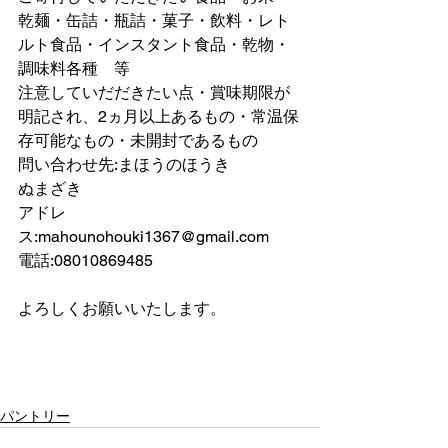
乾麺・缶詰・瓶詰・菓子・飲料・レト
ルト食品・インスタント食品・乾物・
調味料各種　等
注意していだだきたい点・賞味期限が
明記され、2ヵ月以上あるもの・常温保
存可能なもの・未開封であるもの
問い合わせ先:まほうのほうき
ぬまざき
アドレ
ス:mahounohouki1367@gmail.com
電話:08010869485
よろしくお願いいたします。
パントリー