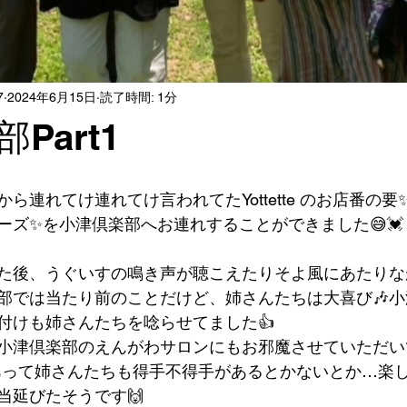
7
2024年6月15日
読了時間: 1分
Part1
連れてけ連れてけ言われてたYottette のお店番の要✨️Yot
ーズ✨️を小津倶楽部へお連れすることができました😅💓
た後、うぐいすの鳴き声が聴こえたりそよ風にあたりな
楽部では当たり前のことだけど、姉さんたちは大喜び🎶
付けも姉さんたちを唸らせてました👍
小津倶楽部のえんがわサロンにもお邪魔させていただい
々あって姉さんたちも得手不得手があるとかないとか…楽
当延びたそうです🙌