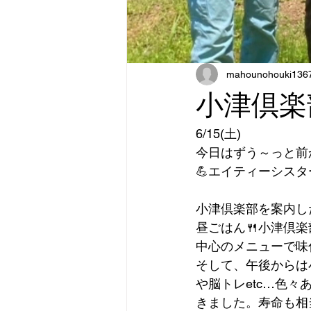
mahounohouki136
小津倶楽部
6/15(土)
今日はずう～っと前から
💪エイティーシスタ
小津倶楽部を案内し
昼ごはん🍴小津倶
中心のメニューで味
そして、午後からは
や脳トレetc…色
きました。寿命も相