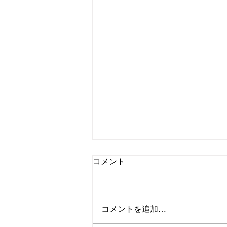
コメント
8/2㈰Sodattette
コメントを追加…