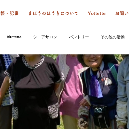
情報・記事
まほうのほうきについて
Yottette
お問い
Aluttette
シニアサロン
パントリー
その他の活動