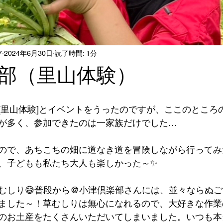
7
2024年6月30日
読了時間: 1分
部（里山体験）
[里山体験]とイベントをうったのですが、ここのところ
が多く、参加できたのは一家族だけでした…
ので、あちこちの畑に道なき道を冒険しながら行ってみ
、子どもも私たち大人も楽しかった～✨️
むしり😅普段から@小津倶楽部さんには、並々ならぬ
ました～！草むしりは無心になれるので、大好きな作業
のお土産をたくさんいただいてしまいました。いつも本