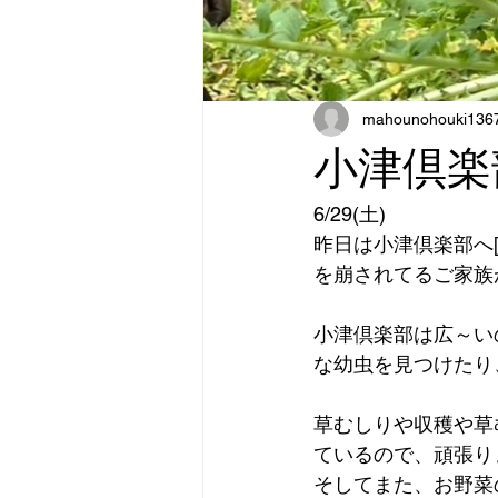
mahounohouki136
小津倶楽
6/29(土)
昨日は小津倶楽部へ
を崩されてるご家族
小津倶楽部は広～い
な幼虫を見つけたり
草むしりや収穫や草
ているので、頑張り
そしてまた、お野菜