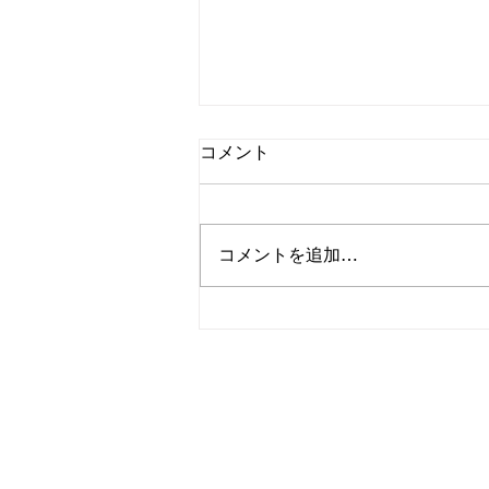
コメント
8/2㈰Sodattette
コメントを追加…