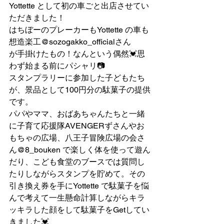
Yottette として初の車ごと出店させてい
ただきました！
はちぼーのプレーカーもYottette の車も
想造楽工@sozogakko_officialさん
が手掛けたもの！なんという偶然💓思
わず始まる前にパシャリ📷️
スタンプラリーに参加した子どもたち
が、景品として100円分の駄菓子の提供
です。
パパやママ、おばあちゃんたちと一緒
に子育て応援隊AVENGERずさんやお
もちゃの広場、八王子冒険広場の会さ
ん@8_bouken で楽しく体を使って遊ん
だり、こども食堂のブースでは質問し
たりしながらスタンプを貯めて。その
引き換え券を手にYottette で駄菓子を悩
んで考えて一生懸命計算しながらキラ
ッキラした顔をして駄菓子をGetしてい
きました💓