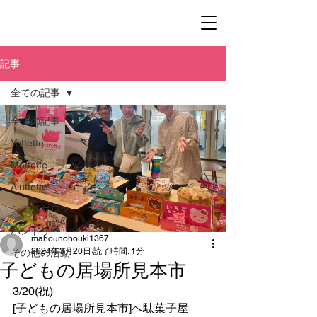
記事
全ての記事
全ての記事
Yottette
Mottette
Aluttette
シニアサロン
パントリー
mahounohouki1367
2024年3月20日
読了時間: 1分
その他の活動
子どもの居場所見本市
3/20(祝)
[子どもの居場所見本市]へ駄菓子屋