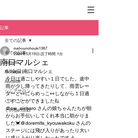
記事
全ての記事
mahounohouki1367
全ての記事
2024年5月19日
読了時間: 1分
南口マルシェ
Yottette
5/19(日)南口マルシェ
Mottette
今日は過ごしやすい１日でした。途中
Aluttette
雨が少し降ってきたりして、雨雲レー
シニアサロン
ダーと👀にらめっこ👀しながら１日過
パントリー
ごすことができました🙋
@pw_aicharo さんの娘ちゃんたちが朝
その他の活動
からお手伝いしてくれ本当に助かりま
した💓@doremifa_kyouwakoku さんの
ステージには飛び入りがあったり大い
に盛り上がり楽しかったです🎶