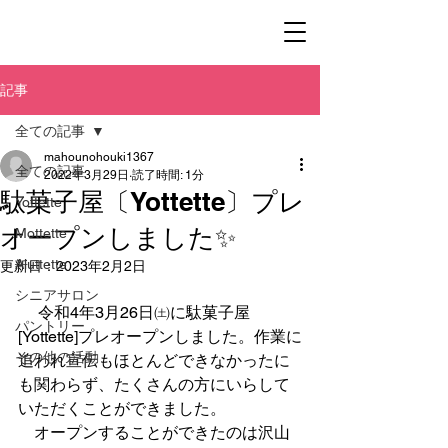
記事
全ての記事
mahounohouki1367
全ての記事
2022年3月29日
読了時間: 1分
駄菓子屋〔Yottette〕プレ
Yottette
オープンしました✨
Mottette
Aluttette
更新日：
2023年2月2日
シニアサロン
 　令和4年3月26日㈯に駄菓子屋
パントリー
[Yottette]プレオープンしました。作業に
その他の活動
追われ宣伝もほとんどできなかったに
も関わらず、たくさんの方にいらして
いただくことができました。
　オープンすることができたのは沢山