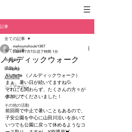
記事
全ての記事
mahounohouki1367
全ての記事
2024年7月7日
読了時間: 1分
ノルディックウォーク
Yottette
7/2(火)
Mottette
Aluttette （ノルディックウォーク）
Aluttette
まぁ、暑い日が続いてますね💦
シニアサロン
それにも関わらず、たくさんの方々が
パントリー
参加してくださいました！
その他の活動
前回雨で中止で暑いこともあるので、
子安公園を中心に山田川沿いを歩いて
いつでも公園に戻って休めるようなコ
ース取り。さすが、Y指導員💓