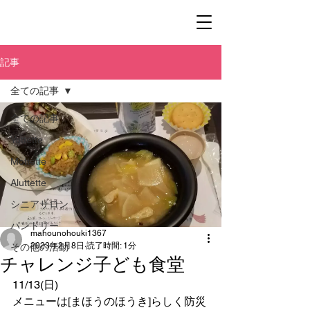
記事
全ての記事
全ての記事
Yottette
Mottette
Aluttette
シニアサロン
パントリー
mahounohouki1367
2023年2月8日
読了時間: 1分
その他の活動
チャレンジ子ども食堂
11/13(日)
メニューは[まほうのほうき]らしく防災