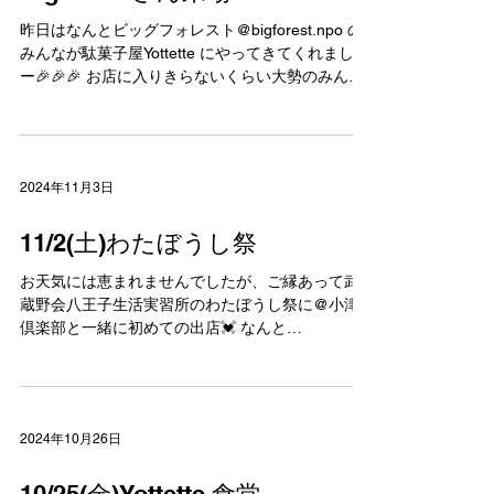
BigForestさん来場！
昨日はなんとビッグフォレスト@bigforest.npo の
みんなが駄菓子屋Yottette にやってきてくれました
ー🎉🎉🎉 お店に入りきらないくらい大勢のみんな
が、順番に買い物を計算をしながら楽しんでくれ
たり、部屋の中に入って駄菓子を食べてくじが当
たったと喜んでまた駄菓子と交換してもらった
り。とにかく笑顔がたくさんで、みんなが喜んで
2024年11月3日
くれていることが感じられて何より嬉しかったで
す😍 また、是非とも遊びに来てくださいね～💓
11/2(土)わたぼうし祭
#BigForest さま #まほうのほうき #Yottette #駄菓
子屋
お天気には恵まれませんでしたが、ご縁あって武
蔵野会八王子生活実習所のわたぼうし祭に@小津
倶楽部と一緒に初めての出店💓 なんと
@doremifa_kyouwakoku さんも参加されていて、
女子たちがマネをしている光景が可愛かったなぁ
💓 #武蔵野会 #八王子生活実習所...
2024年10月26日