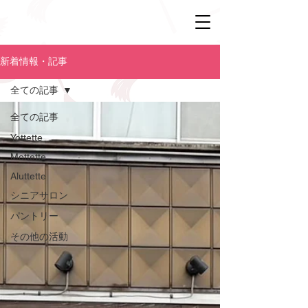
新着情報・記事
全ての記事
全ての記事
Yottette
Mottette
Aluttette
シニアサロン
パントリー
その他の活動