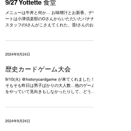
9/27 Yottette 食堂
メニューは牛丼と何か… お味噌汁とお新香。デザ
ートは小津倶楽部のOさんからいただいたバナナと
スタッフのIさんがこさえてくれた、昔Iさんのお母
さんがよく作ってくれたという季節の栗を潰して
中にお団子が入ってるおやつ。手がこんでいる…
牛丼もスープも手前味噌ですが美味しかったです
�...
2024年9月24日
歴史カードゲーム大会
9/10(火) @historycardgame が来てくれました！
そもそも昨日は男子ばかりの大人数…他のゲーム
をやっていて見向きもしなかったりして、どうな
ることやらと思ってましたが、コアなメンバーが
来たり、さすがのハイストメンバー！少しずつ子
どもたちが関心を持ってくれ、...