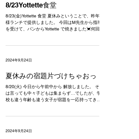
2024年9月24日
8/23Yottette食堂
8/23(金)Yottette 食堂 夏休みということで、昨年同
様ランチで提供しました。 今回はM先生から指導
を受けて、パンからYottette で焼きました💓何回か
練習も繰り返し頑張りました💪 また、やってみた
いです。...
2024年9月24日
夏休みの宿題片づけちゃおっ！
8/20(火) 今日から午前中から 解放しました。 そう
は言っても中々子どもは集まらず…でしたが、学
校も違う年齢も違う女子が宿題を一応持ってき
て。やろうとしたりするけどやらなかったり。
@historycardgame ハイスト！のカードゲームを初
めて女子だけでお手伝いに来て...