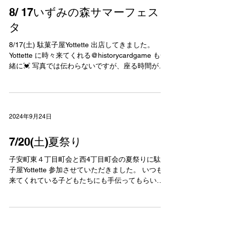
2024年9月24日
8/ 17いずみの森サマーフェス
タ
8/17(土) 駄菓子屋Yottette 出店してきました。
Yottette に時々来てくれる@historycardgame も一
緒に💓 写真では伝わらないですが、座る時間がな
いくらいの沢山の子どもたちがサマーフェスタに
参加していました！...
2024年9月24日
7/20(土)夏祭り
子安町東４丁目町会と西4丁目町会の夏祭りに駄菓
子屋Yottette 参加させていただきました。 いつも
来てくれている子どもたちにも手伝ってもらいま
した。荷物運びやテント設置から始まり、お客さ
ん対応などなど、初めはぎこちなかったのが少し