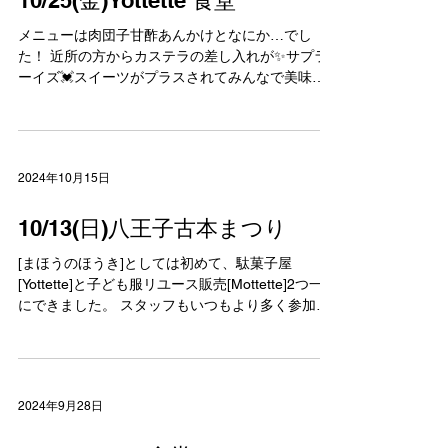
10/25(金)Yottette 食堂
メニューは肉団子甘酢あんかけとなにか…でし
た！ 近所の方からカステラの差し入れが✨️サプラ
ーイズ💓スイーツがプラスされてみんなで美味し
くいただきました！ 赤ちゃんがいる3家族。5ヶ
月、7ヶ月、9ヶ月。毎月の成長にビックリ！3人と
もお兄ちゃんやお姉ちゃんがいて、たくましいで...
2024年10月15日
10/13(日)八王子古本まつり
[まほうのほうき]としては初めて、駄菓子屋
[Yottette]と子ども服リユース販売[Mottette]2つ一緒
にできました。 スタッフもいつもより多く参加し
てもらったり、南多摩中等教育学校のSDGs ミー
ティングのメンバーもお手伝いに来てくれたりと
私たちも楽しく参加させて...
2024年9月28日