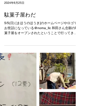
ずつ慣れてきて工夫したりと、大活躍でした...
2024年6月25日
駄菓子屋わだ
5/5(日) [まほうのほうき]のホームページやロゴで
お世話になっている@noma_llc 和田さん念願の駄
菓子屋をオープンされたということで行ってきま
した！(なんかこのツーショット、どこかで……わ
かる人にはわかる😁💓)...